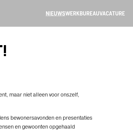
NIEUWS
WERK
BUREAU
VACATURE
!
t, maar niet alleen voor onszelf,
ijdens bewonersavonden en presentaties
wensen en gewoonten opgehaald