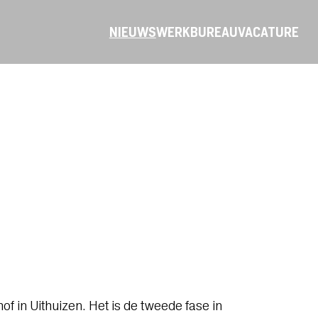
NIEUWS
WERK
BUREAU
VACATURE
f in Uithuizen. Het is de tweede fase in